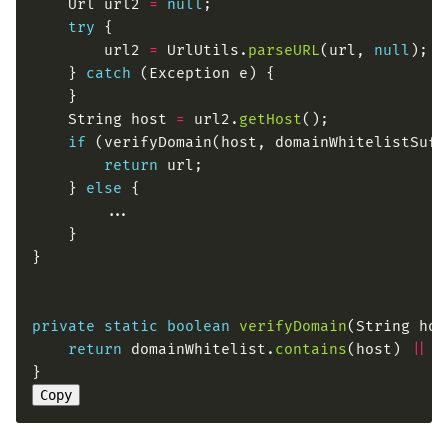
	Url url2 
=
null
try
		url2 
=
 UrlUtils.
parseURL
(url, 
null
	} 
catch
	String host 
=
 url2.
getHost
if
return
	} 
else
private
static
boolean
verifyDomain
(String hos
return
 domainWhitelist.
contains
(host) 
||
Copy