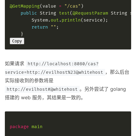
@GetMapping
(value 
=
"/cas"
public
 String 
test
(
@RequestParam
        System.
out
.
println
return
""
Copy
如果请求
http://localhost:8080/cas?
，那么后台
service=http://evilhost%23@whitehost
实际接收到的参数将是
。另外尝试了 golang
http://evilhost#@whitehost
搭建的 web 服务，其结果是一致的。
package
main