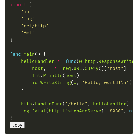
import
"io"
"log"
"net/http"
"fmt"
func
main
helloHandler
:=
func
(
w
http
.
ResponseWriter
host
, 
_
:=
req
.
URL
.
Query
()[
"host"
fmt
.
Println
(
host
io
.
WriteString
(
w
, 
"Hello, world!\n"
http
.
HandleFunc
(
"/hello"
, 
helloHandler
log
.
Fatal
(
http
.
ListenAndServe
(
":8080"
, 
nil
Copy