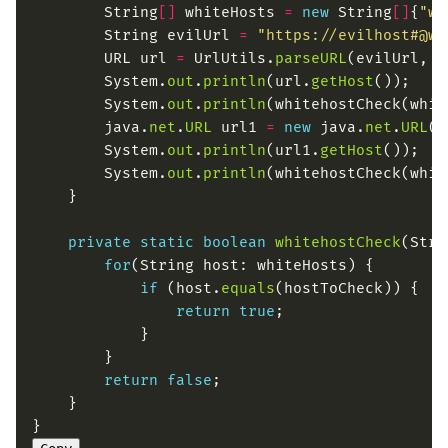
        String
[]
 whiteHosts 
=
new
 String
[]
{
"wh
        String evilUrl 
=
"https://evilhost#@wh
        URL url 
=
 UrlUtils.
parseURL
(evilUrl, 
n
        System.
out
.
println
(url.
getHost
        System.
out
.
println
(whitehostCheck(whit
        java.
net
.
URL
 url1 
=
new
 java.
net
.
URL
        System.
out
.
println
(url1.
getHost
        System.
out
.
println
(whitehostCheck(whit
private
static
boolean
whitehostCheck
(Stri
for
if
 (host.
equals
return
true
return
false