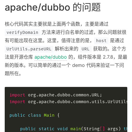
apache/dubbo 的问题
核心代码其实主要就是上面两个函数，主要是通过
方法来进行白名单的过滤，那么问题就很
verifyDomain
有可能出现在这里。这里，值得注意的是，
是通过
host
解析出来的
获取的。这个方
UrlUtils.parseURL
URL
法是开源仓库
apache/dubbo
的，组件版本是 2.7.8，是最
新的版本。可以简单的通过一个 demo 代码来验证一下问
题所在。
import
import
public
class
Main
public
static
void
main
(String
[]
 args) 
thr