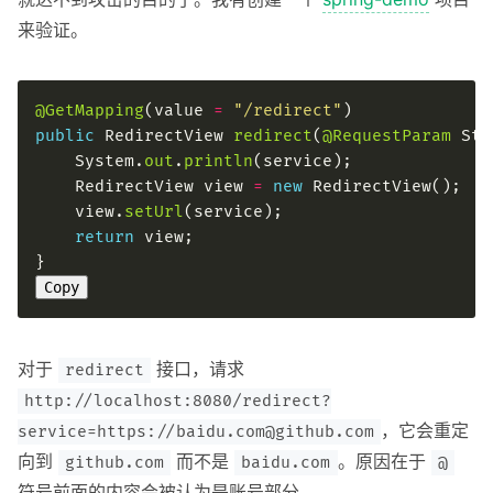
来验证。
@GetMapping
(value 
=
"/redirect"
public
 RedirectView 
redirect
(
@RequestParam
    System.
out
.
println
    RedirectView view 
=
new
    view.
setUrl
return
Copy
对于
接口，请求
redirect
http://localhost:8080/redirect?
，它会重定
service=https://baidu.com@github.com
向到
而不是
。原因在于
github.com
baidu.com
@
符号前面的内容会被认为是账号部分。