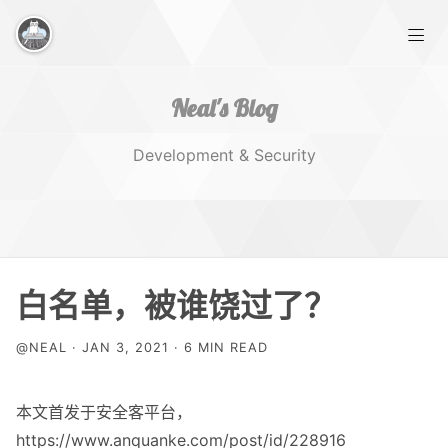
Neal's Blog
Development & Security
Home
白名单，被谁饶过了？
Works
@NEAL · JAN 3, 2021 · 6 MIN READ
Tags
本文首发于安全客平台，
https://www.anquanke.com/post/id/228916