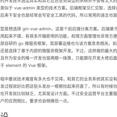
台的开发技术选型其实和其它后台业务类型的系统并不会有太大
类似于 vue-admin 类型的技术方案。后端框架见仁见智
，后来干安全也是经常会写安全工具的代码，所以常用的语言也
是想选择 gin-vue-admin，这是个前后端分离方案。后端基于 g
子用起来不错，有很多开箱即用的功能，权限方面管理也非常方
部自研的 go 微服务框架，其部署运维也与该方案息息相关。
还是选择了基于内部的微服务框架开发。不过，这样做的最大的问
而且作为安全的唯一开发也是两眼一抹黑，只能跟在开发大佬后
element 的 Vue 框架。
过程中要说技术难度有多大也不见得，和其它的业务系统其实没
开发过程就好比把这些头发丝一根根捡起来捋直了，所以有时候
全在开发就比较缺乏，尤其是设计方面。不过安全运营平台主要
客户的应用相比，要求也会稍微低一点。
建设