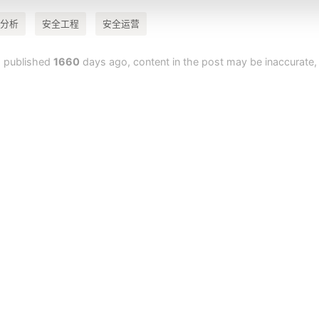
分析
安全工程
安全运营
s published
1660
days ago, content in the post may be inaccurate, 