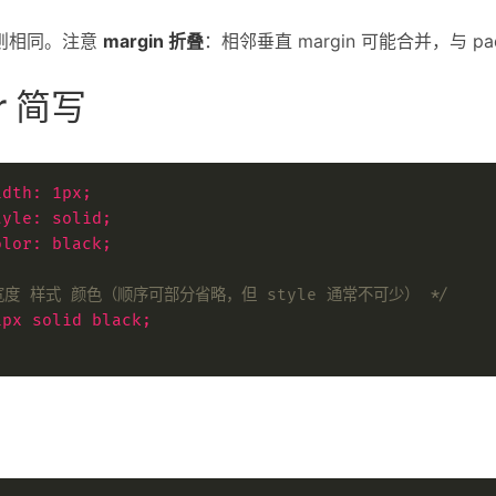
则相同。注意
margin 折叠
：相邻垂直 margin 可能合并，与 pa
er 简写
idth
:
1px
;
tyle
:
solid
;
olor
:
black
;
宽度 样式 颜色（顺序可部分省略，但 style 通常不可少） */
1px
solid
black
;