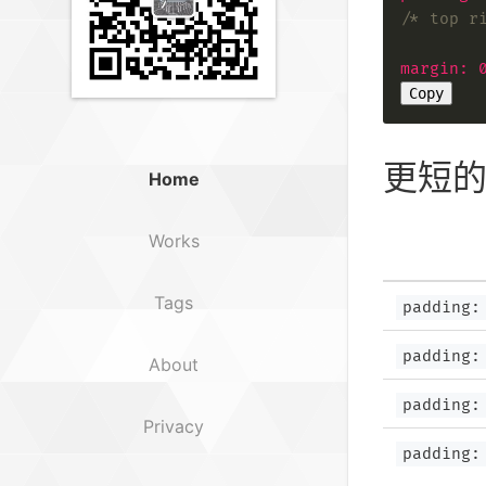
/* top r
margin
:
Copy
更短
Home
Works
Tags
padding:
padding:
About
padding:
Privacy
padding: