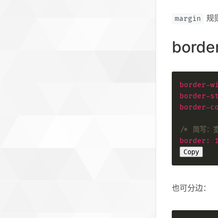
规
margin
bord
border-w
border-s
border-c
/* 简写：
border
:
Copy
也可分边：