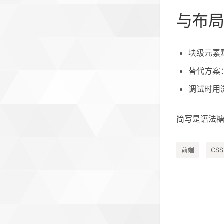
与布
块级元素默
替代方案
调试时用浏
简写是语法
前端
CSS