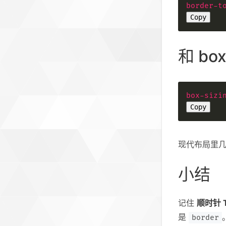
border-t
Copy
和 box
box-sizi
Copy
现代布局里
小结
记住
顺时针 
是
border