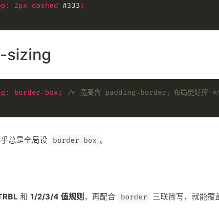
op
:
2px
dashed
 #333
;
-sizing
ng
:
border-box
;
/* 宽高含 padding+border，布局更好控 *
几乎总是全局设
。
border-box
TRBL
和
1/2/3/4 值规则
，再配合
三联简写，就能覆
border
。