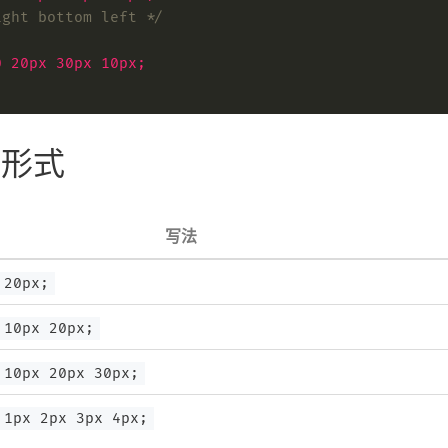
ight bottom left */
0
20px
30px
10px
;
的形式
写法
 20px;
 10px 20px;
 10px 20px 30px;
 1px 2px 3px 4px;