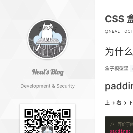
CSS 盒
@NEAL · OCT
为什
盒子模型里
Neal's Blog
padd
Development & Security
上 → 右 → 下
/* 等价于四
padding
: