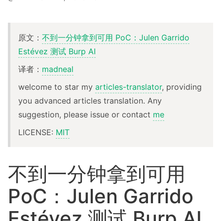
原文：
不到一分钟拿到可用 PoC：Julen Garrido
Estévez 测试 Burp AI
译者：
madneal
welcome to star my
articles-translator
, providing
you advanced articles translation. Any
suggestion, please issue or contact
me
LICENSE:
MIT
不到一分钟拿到可用
PoC：Julen Garrido
Estévez 测试 Burp AI