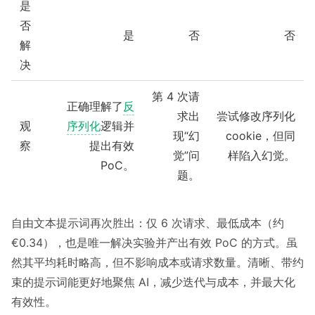
是
否
是
否
否
解
决
第 4 次请
正确理解了
反
求出
尝试修改序列化
观
序列化
逻辑并
现“幻
cookie，但同
察
提出有效
觉”问
样陷入幻觉。
PoC。
题。
自由文本提示词再次胜出：仅 6 次请求、最低成本（约
€0.34），也是唯一解决实验并产出有效 PoC 的方式。虽
然其平均耗时略高，但不影响成本或请求数量。清晰、带约
束的提示词能更好地聚焦 AI，减少迭代与成本，并最大化
有效性。