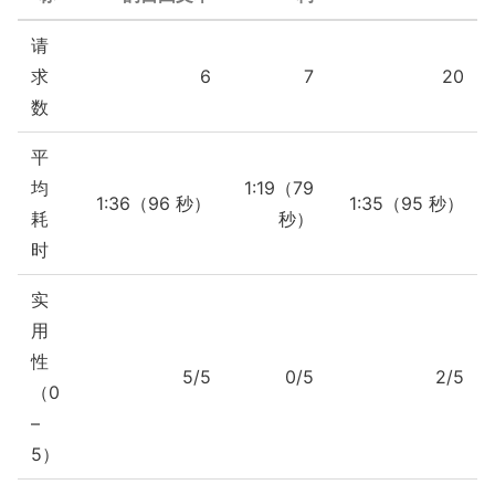
请
求
6
7
20
数
平
均
1:19（79
1:36（96 秒）
1:35（95 秒）
耗
秒）
时
实
用
性
5/5
0/5
2/5
（0
–
5）