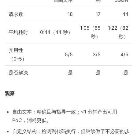
自由文本
构
JSON
请求数
18
17
44
1:05（65
1:22（82
平均耗时
0:44（44 秒）
秒）
秒）
实用性
5/5
3/5
4/5
（0–5）
是否解决
是
是
是
观察
自由文本：精确且与指导一致；<1 分钟产出可用
PoC，消耗更低。
自定义结构：检测到代码执行，但继续做了不必要的步