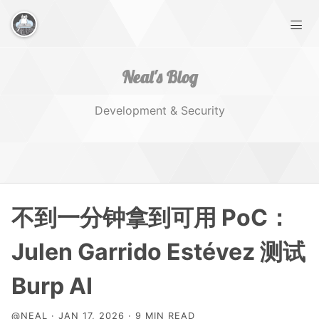
Neal's Blog
Development & Security
Home
不到一分钟拿到可用 PoC：
Works
Julen Garrido Estévez 测试
Burp AI
Tags
@NEAL · JAN 17, 2026 · 9 MIN READ