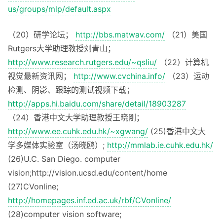
us/groups/mlp/default.aspx
（20）研学论坛；
http://bbs.matwav.com/
（21）美国
Rutgers大学助理教授刘青山；
http://www.research.rutgers.edu/~qsliu/
（22）计算机
视觉最新资讯网；
http://www.cvchina.info/
（23）运动
检测、阴影、跟踪的测试视频下载；
http://apps.hi.baidu.com/share/detail/18903287
（24）香港中文大学助理教授王晓刚；
http://www.ee.cuhk.edu.hk/~xgwang/
(25)香港中文大
学多媒体实验室（汤晓鸥）;
http://mmlab.ie.cuhk.edu.hk/
(26)U.C. San Diego. computer
vision;http://vision.ucsd.edu/content/home
(27)CVonline;
http://homepages.inf.ed.ac.uk/rbf/CVonline/
(28)computer vision software;