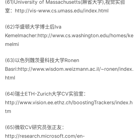
(61)University of Massachusetts(麻省大学),视觉实验
室：http://vis-www.cs.umass.edu/index.html
(62)华盛顿大学博士后Iva
Kemelmacher:http://www.cs.washington.edu/homes/ke
melmi
(63)以色列魏茨曼科技大学Ronen
Basri:http://www.wisdom.weizmann.ac.il/~ronen/index.
html
(64)瑞士ETH-Zurich大学CV实验室：
http://www.vision.ee.ethz.ch/boostingTrackers/index.h
tm
(65)微软CV研究员张正友：
http://research.microsoft.com/en-