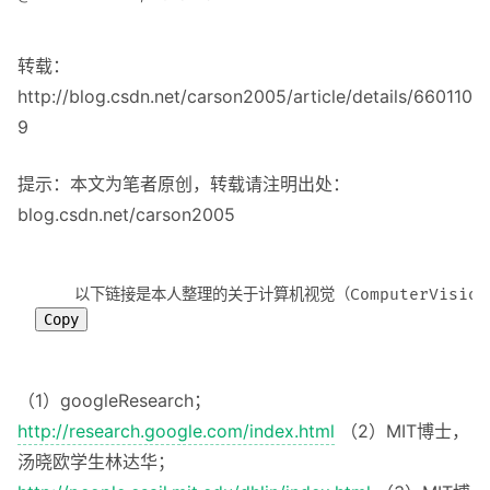
About
转载：
Privacy
http://blog.csdn.net/carson2005/article/details/660110
9
提示：本文为笔者原创，转载请注明出处：
blog.csdn.net/carson2005
Copy
（1）googleResearch；
http://research.google.com/index.html
（2）MIT博士，
汤晓欧学生林达华；