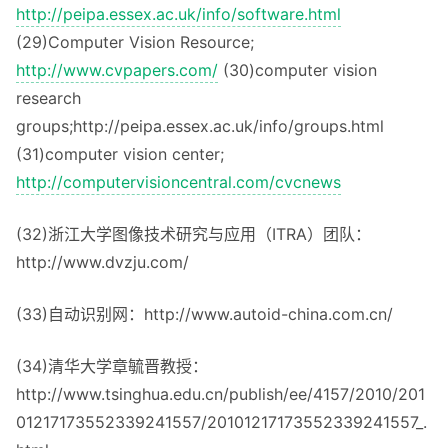
http://peipa.essex.ac.uk/info/software.html
(29)Computer Vision Resource;
http://www.cvpapers.com/
(30)computer vision
research
groups;http://peipa.essex.ac.uk/info/groups.html
(31)computer vision center;
http://computervisioncentral.com/cvcnews
(32)浙江大学图像技术研究与应用（ITRA）团队：
http://www.dvzju.com/
(33)自动识别网：http://www.autoid-china.com.cn/
(34)清华大学章毓晋教授：
http://www.tsinghua.edu.cn/publish/ee/4157/2010/201
01217173552339241557/20101217173552339241557_.