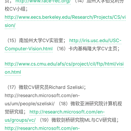
页；
http://www.face-rec.org/
（14）加州大学伯克利分
校CV小组；
http://www.eecs.berkeley.edu/Research/Projects/CS/vi
sion/
（15）南加州大学CV实验室；
http://iris.usc.edu/USC-
Computer-Vision.html
（16）卡内基梅隆大学CV主页；
http://www.cs.cmu.edu/afs/cs/project/cil/ftp/html/visi
on.html
（17）微软CV研究员Richard Szeliski；
http://research.microsoft.com/en-
us/um/people/szeliski/ （18）微软亚洲研究院计算机视
觉研究组；
http://research.microsoft.com/en-
us/groups/vc/
（19）微软剑桥研究院ML与CV研究组；
http://research.microsoft.com/en-