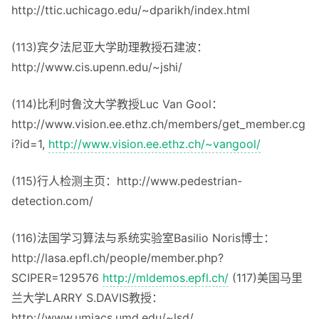
http://ttic.uchicago.edu/~dparikh/index.html
(113)宾夕法尼亚大学助理教授石建波：
http://www.cis.upenn.edu/~jshi/
(114)比利时鲁汶大学教授Luc Van Gool：
http://www.vision.ee.ethz.ch/members/get_member.cg
i?id=1,
http://www.vision.ee.ethz.ch/~vangool/
(115)行人检测主页：http://www.pedestrian-
detection.com/
(116)法国学习算法与系统实验室Basilio Noris博士：
http://lasa.epfl.ch/people/member.php?
SCIPER=129576
http://mldemos.epfl.ch/
(117)美国马里
兰大学LARRY S.DAVIS教授：
http://www.umiacs.umd.edu/~lsd/