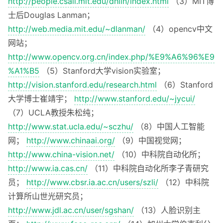
http://people.csail.mit.edu/dhlin/index.html
（3）MIT博
士后Douglas Lanman；
http://web.media.mit.edu/~dlanman/
（4）opencv中文
网站；
http://www.opencv.org.cn/index.php/%E9%A6%96%E9
%A1%B5
（5）Stanford大学vision实验室；
http://vision.stanford.edu/research.html
（6）Stanford
大学博士崔靖宇；
http://www.stanford.edu/~jycui/
（7）UCLA教授朱松纯；
http://www.stat.ucla.edu/~sczhu/
（8）中国人工智能
网；
http://www.chinaai.org/
（9）中国视觉网；
http://www.china-vision.net/
（10）中科院自动化所；
http://www.ia.cas.cn/
（11）中科院自动化所李子青研究
员；
http://www.cbsr.ia.ac.cn/users/szli/
（12）中科院
计算所山世光研究员；
http://www.jdl.ac.cn/user/sgshan/
（13）人脸识别主