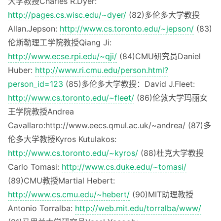
大学教授Charles R.Dyer:
http://pages.cs.wisc.edu/~dyer/
(82)多伦多大学教授
Allan.Jepson:
http://www.cs.toronto.edu/~jepson/
(83)
伦斯勒理工学院教授Qiang Ji:
http://www.ecse.rpi.edu/~qji/
(84)CMU研究员Daniel
Huber:
http://www.ri.cmu.edu/person.html?
person_id=123
(85)多伦多大学教授：David J.Fleet:
http://www.cs.toronto.edu/~fleet/
(86)伦敦大学玛丽女
王学院教授Andrea
Cavallaro:http://www.eecs.qmul.ac.uk/~andrea/ (87)多
伦多大学教授Kyros Kutulakos:
http://www.cs.toronto.edu/~kyros/
(88)杜克大学教授
Carlo Tomasi:
http://www.cs.duke.edu/~tomasi/
(89)CMU教授Martial Hebert:
http://www.cs.cmu.edu/~hebert/
(90)MIT助理教授
Antonio Torralba:
http://web.mit.edu/torralba/www/