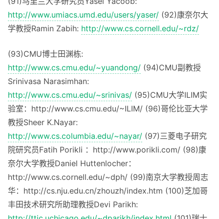
(91)马里兰大学研究员Yasel Yacoob:
http://www.umiacs.umd.edu/users/yaser/
(92)康奈尔大
学教授Ramin Zabih:
http://www.cs.cornell.edu/~rdz/
(93)CMU博士田渊栋:
http://www.cs.cmu.edu/~yuandong/
(94)CMU副教授
Srinivasa Narasimhan:
http://www.cs.cmu.edu/~srinivas/
(95)CMU大学ILIM实
验室：http://www.cs.cmu.edu/~ILIM/ (96)哥伦比亚大学
教授Sheer K.Nayar:
http://www.cs.columbia.edu/~nayar/
(97)三菱电子研究
院研究员Fatih Porikli ：http://www.porikli.com/ (98)康
奈尔大学教授Daniel Huttenlocher：
http://www.cs.cornell.edu/~dph/ (99)南京大学教授周志
华：http://cs.nju.edu.cn/zhouzh/index.htm (100)芝加哥
丰田技术研究所助理教授Devi Parikh:
http://ttic.uchicago.edu/~dparikh/index.html
(101)瑞士