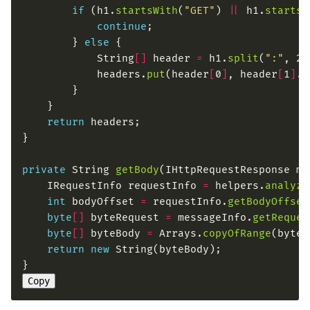
if
 (h1.
startsWith
(
"GET"
) 
||
 h1.
startsW
continue
        } 
else
            String
[]
 header 
=
 h1.
split
(
":"
            headers.
put
(header
[
0
]
, header
[
1
]
.
t
return
private
 String 
getBody
    IRequestInfo requestInfo 
=
 helpers.
analyze
int
 bodyOffset 
=
 requestInfo.
getBodyOffset
byte
[]
 byteRequest 
=
 messageInfo.
getReques
byte
[]
 byteBody 
=
 Arrays.
copyOfRange
(byteR
return
new
Copy