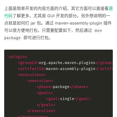
上面是简单开发的内容方面的介绍，其它方面可以直接看
源
代码
了解更多，尤其是 GUI 开发的部分。另外想说明的一
点就是如何打 jar 包。通过 maven-assembly-plugin 插件
可以很方便地打包，只需要配置如下，然后通过
mvn
即可进行打包。
package
<plugin>
<groupId>
org.apache.maven.plugins
</groupId
<artifactId>
maven-assembly-plugin
</artifac
<executions>
<execution>
<phase>
package
</phase>
<goals>
<goal>
single
</goal>
</goals>
</execution>
</executions>