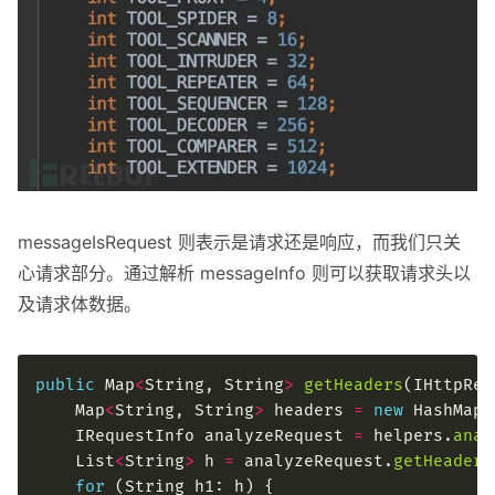
messageIsRequest 则表示是请求还是响应，而我们只关
心请求部分。通过解析 messageInfo 则可以获取请求头以
及请求体数据。
public
 Map
<
String, String
>
getHeaders
    Map
<
String, String
>
 headers 
=
new
 HashMap
<
    IRequestInfo analyzeRequest 
=
 helpers.
anal
    List
<
String
>
 h 
=
 analyzeRequest.
getHeaders
for