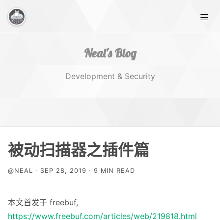
Neal's Blog
Development & Security
Home
被动扫描器之插件篇
Works
@NEAL · SEP 28, 2019 · 9 MIN READ
Tags
本文首发于 freebuf,
https://www.freebuf.com/articles/web/219818.html