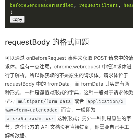
beforeSendHeaderHandler
, 
requestFilters
, 
heade
Copy
requestBody 的格式问题
可以通过 onBeforeRequest 事件来获取 POST 请求中的请
求体。但有一点注意，chrome.webrequest 中把请求体进
行了解析，所以你获取的不是原生的请求体。请求体位于
requestBody 中的 fromData，而 formData 其实是有两
种形式，一种是键值对形式的字典，这种一般对于请求体类
型为
或者
multipart/form-data
application/x-
而言，一般即为
www-form-urlencoded
这种形式；另外一种则是原生的字
a=xxx&b=xxx&c=xxx
节，这个官方的 API 文档没有直接提到，你需要自己手工
解析数据。