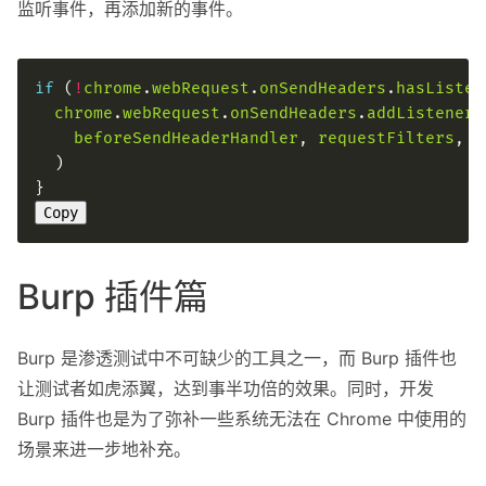
监听事件，再添加新的事件。
if
 (
!
chrome
.
webRequest
.
onSendHeaders
.
hasListen
chrome
.
webRequest
.
onSendHeaders
.
addListener
beforeSendHeaderHandler
, 
requestFilters
, 
h
Copy
Burp 插件篇
Burp 是渗透测试中不可缺少的工具之一，而 Burp 插件也
让测试者如虎添翼，达到事半功倍的效果。同时，开发
Burp 插件也是为了弥补一些系统无法在 Chrome 中使用的
场景来进一步地补充。