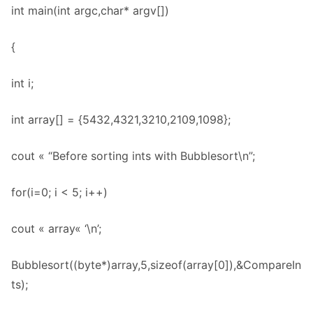
int main(int argc,char* argv[])
{
int i;
int array[] = {5432,4321,3210,2109,1098};
cout « “Before sorting ints with Bubblesort\n”;
for(i=0; i < 5; i++)
cout « array« ‘\n’;
Bubblesort((byte*)array,5,sizeof(array[0]),&CompareIn
ts);