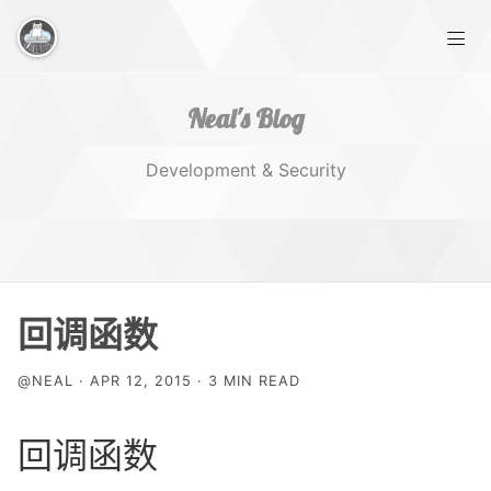
Neal's Blog
Development & Security
Home
回调函数
Works
@NEAL · APR 12, 2015 · 3 MIN READ
Tags
回调函数