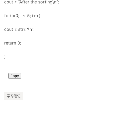
cout « “After the sorting\n”;
for(i=0; i < 5; i++)
cout « str« ‘\n’;
return 0;
}
Copy
学习笔记