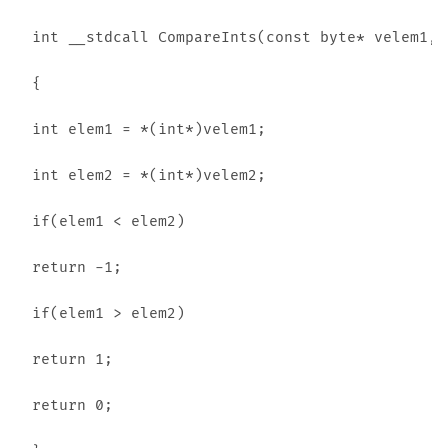
int __stdcall CompareInts(const byte* velem1,c
{

int elem1 = *(int*)velem1;

int elem2 = *(int*)velem2;

if(elem1 < elem2)

return -1;

if(elem1 > elem2)

return 1;

return 0;
