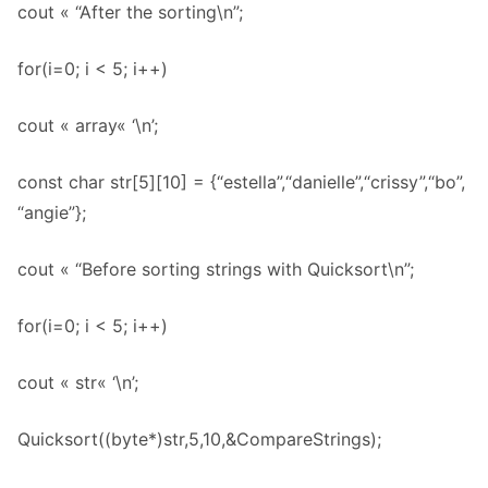
cout « “After the sorting\n”;
for(i=0; i < 5; i++)
cout « array« ‘\n’;
const char str[5][10] = {“estella”,“danielle”,“crissy”,“bo”,
“angie”};
cout « “Before sorting strings with Quicksort\n”;
for(i=0; i < 5; i++)
cout « str« ‘\n’;
Quicksort((byte*)str,5,10,&CompareStrings);