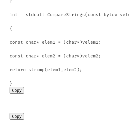
}

int __stdcall CompareStrings(const byte* velem
{

const char* elem1 = (char*)velem1;

const char* elem2 = (char*)velem2;

return strcmp(elem1,elem2);

Copy
Copy